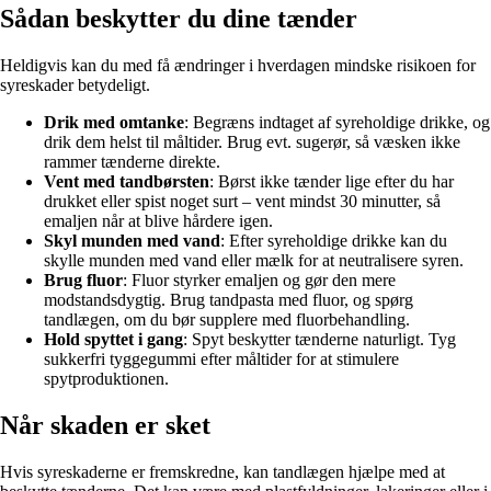
Sådan beskytter du dine tænder
Heldigvis kan du med få ændringer i hverdagen mindske risikoen for
syreskader betydeligt.
Drik med omtanke
: Begræns indtaget af syreholdige drikke, og
drik dem helst til måltider. Brug evt. sugerør, så væsken ikke
rammer tænderne direkte.
Vent med tandbørsten
: Børst ikke tænder lige efter du har
drukket eller spist noget surt – vent mindst 30 minutter, så
emaljen når at blive hårdere igen.
Skyl munden med vand
: Efter syreholdige drikke kan du
skylle munden med vand eller mælk for at neutralisere syren.
Brug fluor
: Fluor styrker emaljen og gør den mere
modstandsdygtig. Brug tandpasta med fluor, og spørg
tandlægen, om du bør supplere med fluorbehandling.
Hold spyttet i gang
: Spyt beskytter tænderne naturligt. Tyg
sukkerfri tyggegummi efter måltider for at stimulere
spytproduktionen.
Når skaden er sket
Hvis syreskaderne er fremskredne, kan tandlægen hjælpe med at