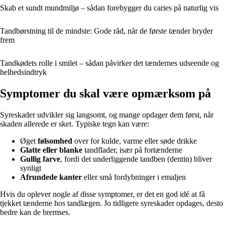
Skab et sundt mundmiljø – sådan forebygger du caries på naturlig vis
Tandbørstning til de mindste: Gode råd, når de første tænder bryder
frem
Tandkødets rolle i smilet – sådan påvirker det tændernes udseende og
helhedsindtryk
Symptomer du skal være opmærksom på
Syreskader udvikler sig langsomt, og mange opdager dem først, når
skaden allerede er sket. Typiske tegn kan være:
Øget
følsomhed
over for kulde, varme eller søde drikke
Glatte eller blanke
tandflader, især på fortænderne
Gullig farve
, fordi det underliggende tandben (dentin) bliver
synligt
Afrundede kanter
eller små fordybninger i emaljen
Hvis du oplever nogle af disse symptomer, er det en god idé at få
tjekket tænderne hos tandlægen. Jo tidligere syreskader opdages, desto
bedre kan de bremses.