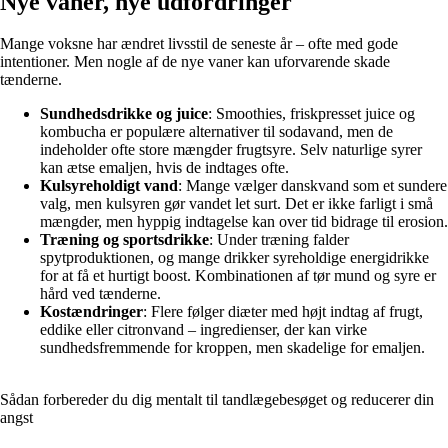
Nye vaner, nye udfordringer
Mange voksne har ændret livsstil de seneste år – ofte med gode
intentioner. Men nogle af de nye vaner kan uforvarende skade
tænderne.
Sundhedsdrikke og juice
: Smoothies, friskpresset juice og
kombucha er populære alternativer til sodavand, men de
indeholder ofte store mængder frugtsyre. Selv naturlige syrer
kan ætse emaljen, hvis de indtages ofte.
Kulsyreholdigt vand
: Mange vælger danskvand som et sundere
valg, men kulsyren gør vandet let surt. Det er ikke farligt i små
mængder, men hyppig indtagelse kan over tid bidrage til erosion.
Træning og sportsdrikke
: Under træning falder
spytproduktionen, og mange drikker syreholdige energidrikke
for at få et hurtigt boost. Kombinationen af tør mund og syre er
hård ved tænderne.
Kostændringer
: Flere følger diæter med højt indtag af frugt,
eddike eller citronvand – ingredienser, der kan virke
sundhedsfremmende for kroppen, men skadelige for emaljen.
Sådan forbereder du dig mentalt til tandlægebesøget og reducerer din
angst