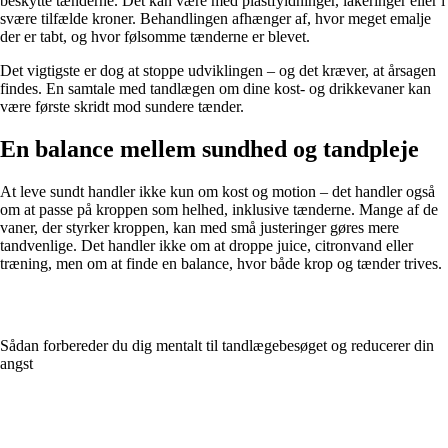
beskytte tænderne. Det kan være med plastfyldninger, lakeringer eller i
svære tilfælde kroner. Behandlingen afhænger af, hvor meget emalje
der er tabt, og hvor følsomme tænderne er blevet.
Det vigtigste er dog at stoppe udviklingen – og det kræver, at årsagen
findes. En samtale med tandlægen om dine kost- og drikkevaner kan
være første skridt mod sundere tænder.
En balance mellem sundhed og tandpleje
At leve sundt handler ikke kun om kost og motion – det handler også
om at passe på kroppen som helhed, inklusive tænderne. Mange af de
vaner, der styrker kroppen, kan med små justeringer gøres mere
tandvenlige. Det handler ikke om at droppe juice, citronvand eller
træning, men om at finde en balance, hvor både krop og tænder trives.
Sådan forbereder du dig mentalt til tandlægebesøget og reducerer din
angst