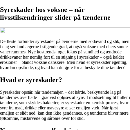
Syreskader hos voksne – når
livsstilsændringer slider på tænderne
De fleste forbinder syreskader på tænderne med sodavand og slik, men
i dag ser tandlægerne i stigende grad, at også voksne med ellers sunde
vaner rammes. Nye kosttrends, øget fokus på sundhed og ændrede
drikkevaner har nemlig ført til en stigning i syreskader – også kaldet
erosioner – blandt voksne danskere. Men hvad er syreskader egentlig,
hvordan opstår de, og hvad kan du gøre for at beskytte dine tænder?
Hvad er syreskader?
Syreskader opstår, når tandemaljen – det hårde, beskyttende lag på
tændernes overflade – gradvist opløses af syre. I modsætning til huller i
tænderne, som skyldes bakterier, er syreskader en kemisk proces, hvor
syre fra mad, drikke eller mavesyre ætser emaljen væk. Når først
emaljen er slidt ned, kan den ikke gendannes, og tænderne bliver mere
følsomme, misfarvede og sårbare over for slid.