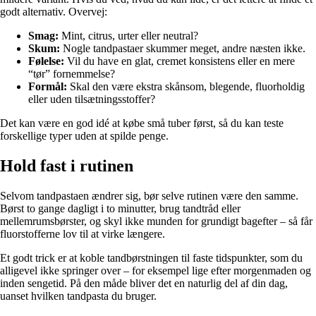
godt alternativ. Overvej:
Smag:
Mint, citrus, urter eller neutral?
Skum:
Nogle tandpastaer skummer meget, andre næsten ikke.
Følelse:
Vil du have en glat, cremet konsistens eller en mere
“tør” fornemmelse?
Formål:
Skal den være ekstra skånsom, blegende, fluorholdig
eller uden tilsætningsstoffer?
Det kan være en god idé at købe små tuber først, så du kan teste
forskellige typer uden at spilde penge.
Hold fast i rutinen
Selvom tandpastaen ændrer sig, bør selve rutinen være den samme.
Børst to gange dagligt i to minutter, brug tandtråd eller
mellemrumsbørster, og skyl ikke munden for grundigt bagefter – så får
fluorstofferne lov til at virke længere.
Et godt trick er at koble tandbørstningen til faste tidspunkter, som du
alligevel ikke springer over – for eksempel lige efter morgenmaden og
inden sengetid. På den måde bliver det en naturlig del af din dag,
uanset hvilken tandpasta du bruger.