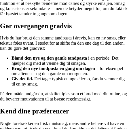
funktion er at beskytte tænderne mod caries og styrke emaljen. Smag
og konsistens er sekundære – men de betyder meget for, om du faktisk
får børstet tænder to gange om dagen.
Gør overgangen gradvis
Hvis du har brugt den samme tandpasta i årevis, kan en ny smag eller
tekstur føles uvant. I stedet for at skifte fra den ene dag til den anden,
kan du gøre det gradvist:
Bland den nye og den gamle tandpasta
i en periode. Det
hjælper dig med at vænne dig til smagen.
Brug den nye tandpasta én gang om dagen
– for eksempel
om aftenen – og den gamle om morgenen.
Giv det tid.
Det tager typisk en uge eller to, før du vænner dig
til en ny smag.
På den måde undgår du, at skiftet føles som et brud med din rutine, og
du bevarer motivationen til at børste regelmæssigt.
Kend dine præferencer
Nogle foretrækker en frisk mintsmag, mens andre hellere vil have en
mildere variant. Hvis du ved, hvad du kan lide, er det lettere at finde et