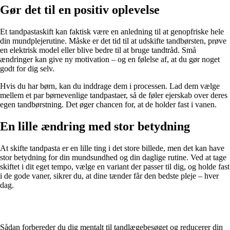
Gør det til en positiv oplevelse
Et tandpastaskift kan faktisk være en anledning til at genopfriske hele
din mundplejerutine. Måske er det tid til at udskifte tandbørsten, prøve
en elektrisk model eller blive bedre til at bruge tandtråd. Små
ændringer kan give ny motivation – og en følelse af, at du gør noget
godt for dig selv.
Hvis du har børn, kan du inddrage dem i processen. Lad dem vælge
mellem et par børnevenlige tandpastaer, så de føler ejerskab over deres
egen tandbørstning. Det øger chancen for, at de holder fast i vanen.
En lille ændring med stor betydning
At skifte tandpasta er en lille ting i det store billede, men det kan have
stor betydning for din mundsundhed og din daglige rutine. Ved at tage
skiftet i dit eget tempo, vælge en variant der passer til dig, og holde fast
i de gode vaner, sikrer du, at dine tænder får den bedste pleje – hver
dag.
Sådan forbereder du dig mentalt til tandlægebesøget og reducerer din