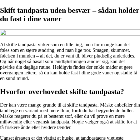
Skift tandpasta uden besvær – sådan holder
du fast i dine vaner
At skifte tandpasta virker som en lille ting, men for mange kan det
føles som en større ændring, end man lige tror. Smagen, skummet,
følelsen i munden – alt det, du er vant til, bliver pludselig anderledes.
Og når noget så basalt som tandbørstningen ændrer sig, kan det
påvirke din daglige rutine. Heldigvis findes der enkle måder at gøre
overgangen lettere, så du kan holde fast i dine gode vaner og stadig få
en sund mund.
Hvorfor overhovedet skifte tandpasta?
Der kan være mange grunde til at skifte tandpasta. Måske anbefaler din
tandlæge en variant med mere fluor, fordi du har begyndende huller.
Måske reagerer du på et bestemt stof, eller du vil prøve en mere
miljøvenlig eller vegansk tandpasta. Nogle vælger også at skifte for at
få friskere ånde eller hvidere tænder.
Uanset årsagen er det vigtigt at huske, at tandpastaens vigtigste